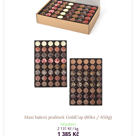
Maxi balení pralinek GoldCup (80ks / 650g)
Skladem
2 131 Kč
/ kg
1 385 Kč