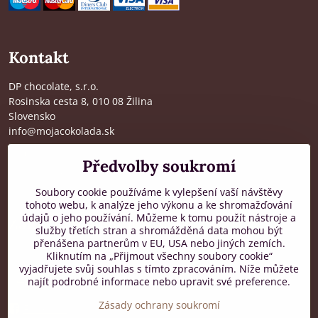
Kontakt
DP chocolate, s.r.o.
Rosinska cesta 8, 010 08 Žilina
Slovensko
info@mojacokolada.sk
Kompletní údaje zde
>
Předvolby soukromí
O nás
|
Kde nás najdete
Soubory cookie používáme k vylepšení vaší návštěvy
tohoto webu, k analýze jeho výkonu a ke shromažďování
údajů o jeho používání. Můžeme k tomu použít nástroje a
Zákaznická podpora
služby třetích stran a shromážděná data mohou být
přenášena partnerům v EU, USA nebo jiných zemích.
od 8:00 do 16:00, PO-PÁ
Kliknutím na „Přijmout všechny soubory cookie“
vyjadřujete svůj souhlas s tímto zpracováním. Níže můžete
+421 917 436 795
najít podrobné informace nebo upravit své preference.
Zásady ochrany soukromí
Facebook