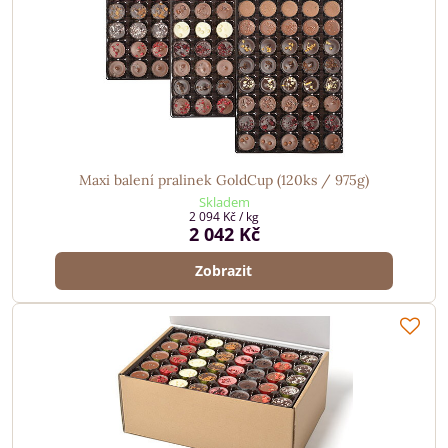
Maxi balení pralinek GoldCup (120ks / 975g)
Skladem
2 094 Kč
/ kg
2 042 Kč
Zobrazit