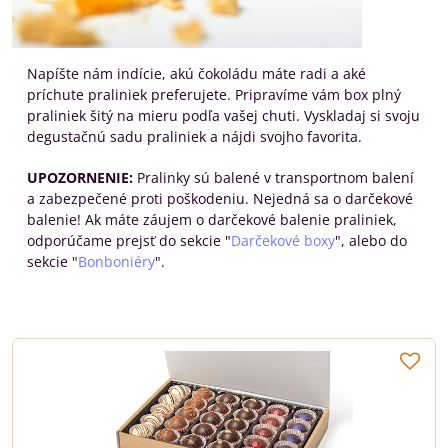
Napíšte nám indície, akú čokoládu máte radi a aké
príchute praliniek preferujete. Pripravíme vám box plný
praliniek šitý na mieru podľa vašej chuti. Vyskladaj si svoju
degustačnú sadu praliniek a nájdi svojho favorita.
UPOZORNENIE:
Pralinky sú balené v transportnom balení
a zabezpečené proti poškodeniu. Nejedná sa o darčekové
balenie! Ak máte záujem o darčekové balenie praliniek,
odporúčame prejsť do sekcie "
Darčekové boxy
", alebo do
sekcie "
Bonboniéry
".