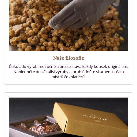
Naše filozofie
Čokoládu vyrábíme ručně a tím se stává každý kousek originálem.
Nahlédněte do zákulisí výroby a prohlédněte si umění našich
mistrů čokolatiérů.