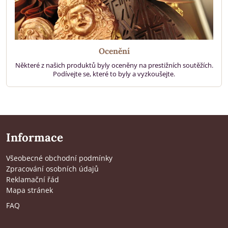
Ocenění
Některé z našich produktů byly oceněny na prestižních soutěžích.
Podívejte se, které to byly a vyzkoušejte.
Informace
Všeobecné obchodní podmínky
Zpracování osobních údajů
Reklamační řád
Mapa stránek
FAQ