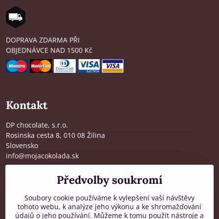
DOPRAVA ZDARMA PŘI
OBJEDNÁVCE NAD 1500 Kč
Kontakt
DP chocolate, s.r.o.
Rosinska cesta 8, 010 08 Žilina
Slovensko
info@mojacokolada.sk
Kompletní údaje zde
>
Předvolby soukromí
O nás
|
Kde nás najdete
Soubory cookie používáme k vylepšení vaší návštěvy
tohoto webu, k analýze jeho výkonu a ke shromažďování
údajů o jeho používání. Můžeme k tomu použít nástroje a