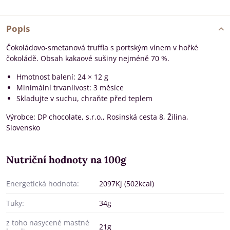
Popis
Čokoládovo-smetanová truffla s portským vínem v hořké
čokoládě. Obsah kakaové sušiny nejméně 70 %.
Hmotnost balení: 24 × 12 g
Minimální trvanlivost: 3 měsíce
Skladujte v suchu, chraňte před teplem
Výrobce: DP chocolate, s.r.o., Rosinská cesta 8, Žilina,
Slovensko
Nutriční hodnoty na 100g
Energetická hodnota:
2097Kj (502kcal)
Tuky:
34g
z toho nasycené mastné
21g