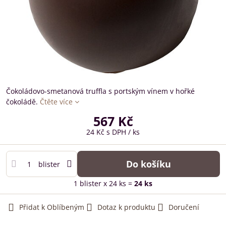
Čokoládovo-smetanová truffla s portským vínem v hořké
čokoládě.
Čtěte více
567 Kč
24 Kč
s DPH
/ ks
Do košíku
blister
1
blister
x 24 ks =
24
ks
Přidat k Oblíbeným
Dotaz k produktu
Doručení