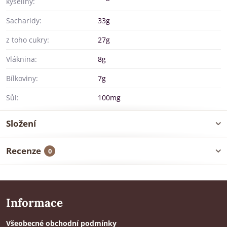
kyseliny:
Sacharidy:
33g
z toho cukry:
27g
Vláknina:
8g
Bílkoviny:
7g
Sůl:
100mg
Složení
Recenze
0
Informace
Všeobecné obchodní podmínky