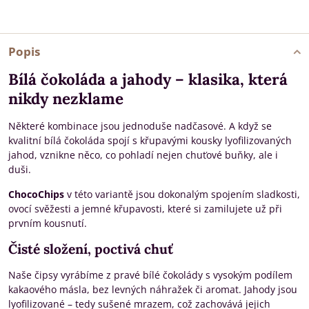
Popis
Bílá čokoláda a jahody – klasika, která
nikdy nezklame
Některé kombinace jsou jednoduše nadčasové. A když se
kvalitní bílá čokoláda spojí s křupavými kousky lyofilizovaných
jahod, vznikne něco, co pohladí nejen chuťové buňky, ale i
duši.
ChocoChips
v této variantě jsou dokonalým spojením sladkosti,
ovocí svěžesti a jemné křupavosti, které si zamilujete už při
prvním kousnutí.
Čisté složení, poctivá chuť
Naše čipsy vyrábíme z pravé bílé čokolády s vysokým podílem
kakaového másla, bez levných náhražek či aromat. Jahody jsou
lyofilizované – tedy sušené mrazem, což zachovává jejich