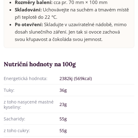
Rozměry balení:
cca pr. 70 mm × 100 mm
Skladování:
Uchovávejte na suchém a tmavém místě
při teplotě do 22 °C.
Po otevření:
Skladujte v uzavíratelné nádobě, mimo
dosah slunečního záření. Jen tak si ovoce zachová
svou křupavost a čokoláda svou jemnost.
Nutriční hodnoty na 100g
Energetická hodnota:
2382kj (569kcal)
Tuky:
36g
z toho nasycené mastné
23g
kyseliny:
Sacharidy:
55g
z toho cukry:
55g