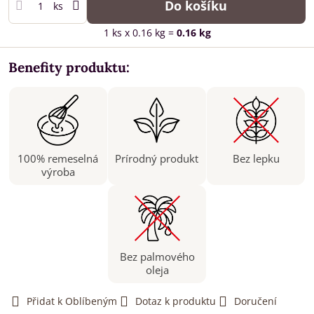
Do košíku
ks
1
ks
x 0.16 kg =
0.16
kg
Benefity produktu:
100% remeselná
Prírodný produkt
Bez lepku
výroba
Bez palmového
oleja
Přidat k Oblíbeným
Dotaz k produktu
Doručení