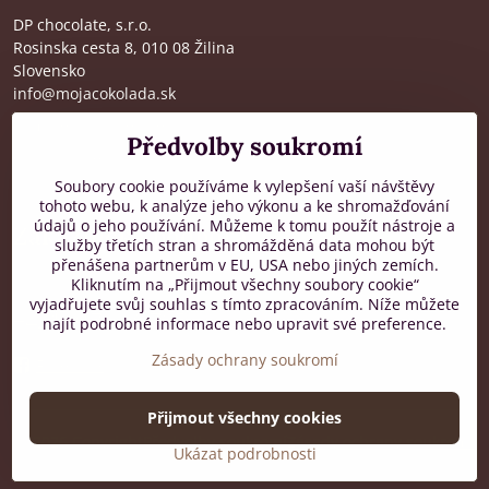
DP chocolate, s.r.o.
Rosinska cesta 8, 010 08 Žilina
Slovensko
info@mojacokolada.sk
Kompletní údaje zde
>
Předvolby soukromí
O nás
|
Kde nás najdete
Soubory cookie používáme k vylepšení vaší návštěvy
tohoto webu, k analýze jeho výkonu a ke shromažďování
údajů o jeho používání. Můžeme k tomu použít nástroje a
Zákaznická podpora
služby třetích stran a shromážděná data mohou být
přenášena partnerům v EU, USA nebo jiných zemích.
od 8:00 do 16:00, PO-PÁ
Kliknutím na „Přijmout všechny soubory cookie“
vyjadřujete svůj souhlas s tímto zpracováním. Níže můžete
+421 917 436 795
najít podrobné informace nebo upravit své preference.
Zásady ochrany soukromí
Facebook
Přijmout všechny cookies
©
2026
Copyright
Předvolby soukromí
Zásady ochrany soukromí
Ukázat podrobnosti