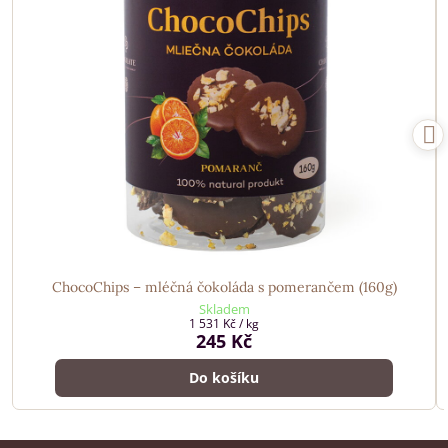
ChocoChips – mléčná čokoláda s pomerančem (160g)
Skladem
1 531 Kč
/ kg
245 Kč
Do košíku