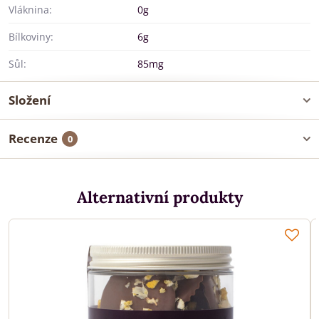
Vláknina:
0g
Bílkoviny:
6g
Sůl:
85mg
Složení
Recenze
0
Alternativní produkty