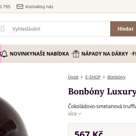
6 795
Kontaktuj nás
Hledat
K
NOVINKY
NAŠE NABÍDKA
NÁPADY NA DÁRKY
F
Úvod
E-SHOP
Bonbóny
Bonbóny Luxury 
Čokoládovo-smetanová truffla
více
567 Kč