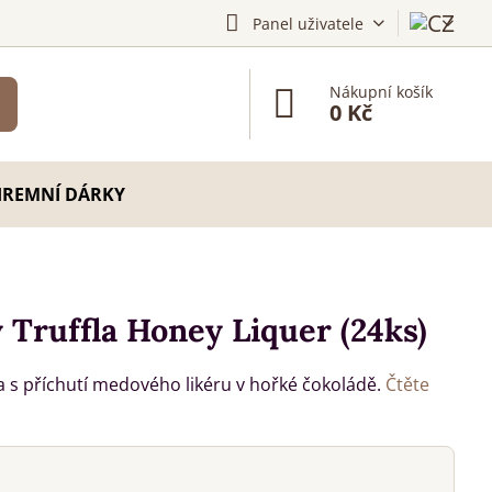
Panel uživatele
Nákupní košík
0 Kč
IREMNÍ DÁRKY
Truffla Honey Liquer (24ks)
 s příchutí medového likéru v hořké čokoládě.
Čtěte