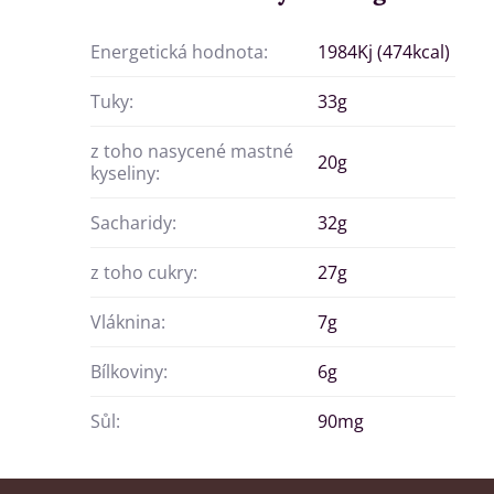
Energetická hodnota:
1984Kj (474kcal)
Tuky:
33g
z toho nasycené mastné
20g
kyseliny:
Sacharidy:
32g
z toho cukry:
27g
Vláknina:
7g
Bílkoviny:
6g
Sůl:
90mg