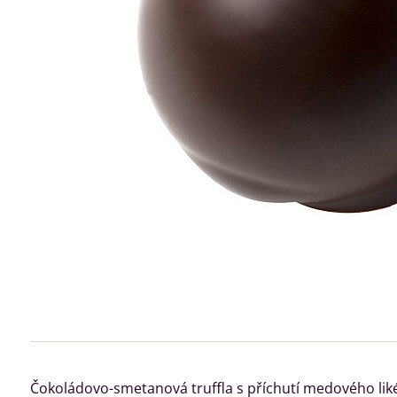
Čokoládovo-smetanová truffla s příchutí medového lik