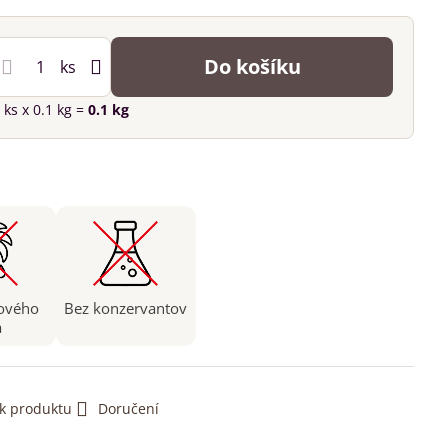
Do košíku
ks
ks
x 0.1 kg =
0.1
kg
ového
Bez konzervantov
a
 k produktu
Doručení