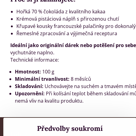
Hořká 70 % čokoláda z kvalitního kakaa
Krémová pistáciová náplň s přirozenou chutí
Křupavé kousky francouzské palačinky pro dokonalý
Řemeslné zpracování a výjimečná receptura
Ideální jako originální dárek nebo potěšení pro sebe
vychutnáte naplno.
Technické informace:
Hmotnost:
100 g
Minimální trvanlivost:
8 měsíců
Skladování:
Uchovávejte na suchém a tmavém místě 
Upozornění:
Při kolísání teplot během skladování můž
nemá vliv na kvalitu produktu.
Předvolby soukromí
Informace