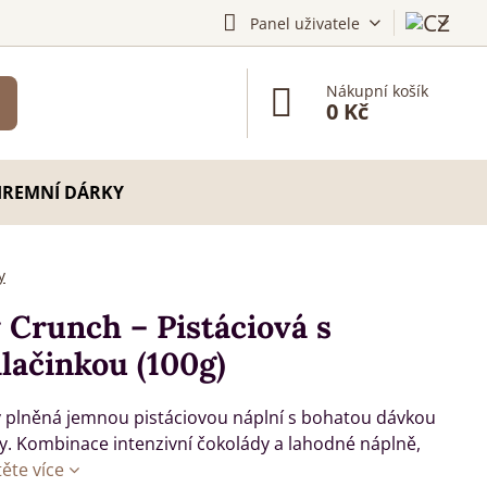
Panel uživatele
Nákupní košík
0 Kč
IREMNÍ DÁRKY
y
Crunch – Pistáciová s
lačinkou (100g)
y plněná jemnou pistáciovou náplní s bohatou dávkou
y. Kombinace intenzivní čokolády a lahodné náplně,
těte více