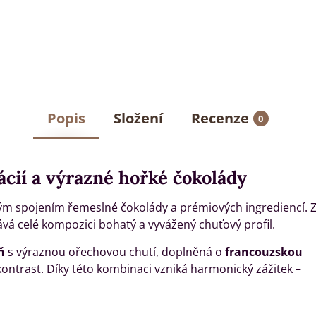
Popis
Složení
Recenze
0
ácií a výrazné hořké čokolády
ým spojením řemeslné čokolády a prémiových ingrediencí. 
vá celé kompozici bohatý a vyvážený chuťový profil.
ň
s výraznou ořechovou chutí, doplněná o
francouzskou
 kontrast. Díky této kombinaci vzniká harmonický zážitek –