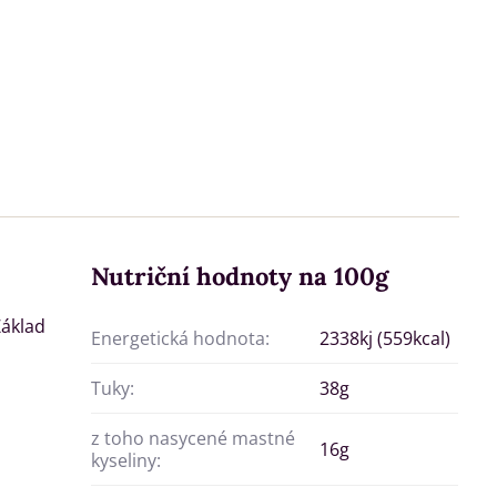
Nutriční hodnoty na 100g
Základ
Energetická hodnota:
2338kj (559kcal)
Tuky:
38g
z toho nasycené mastné
16g
kyseliny: