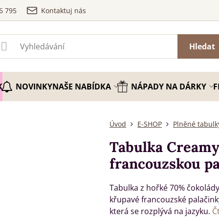
6 795
Kontaktuj nás
Hledat
K
NOVINKY
NAŠE NABÍDKA
NÁPADY NA DÁRKY
F
Úvod
E-SHOP
Plněné tabulk
Tabulka Creamy 
francouzskou pa
Tabulka z hořké 70% čokolád
křupavé francouzské palačink
která se rozplývá na jazyku.
Č