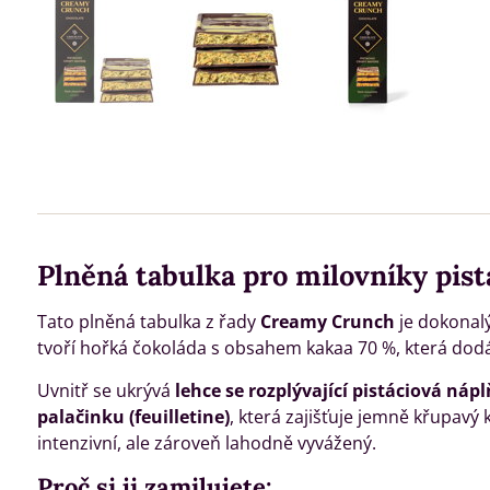
Plněná tabulka pro milovníky pist
Tato plněná tabulka z řady
Creamy Crunch
je dokonal
tvoří hořká čokoláda s obsahem kakaa 70 %, která dodá
Uvnitř se ukrývá
lehce se rozplývající pistáciová nápl
palačinku (feuilletine)
, která zajišťuje jemně křupavý
intenzivní, ale zároveň lahodně vyvážený.
Proč si ji zamilujete: