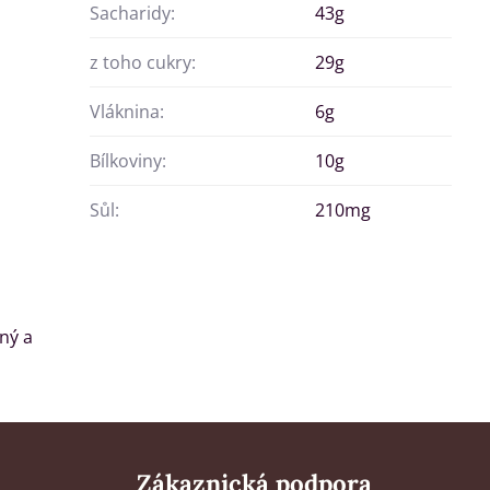
Sacharidy:
43g
z toho cukry:
29g
Vláknina:
6g
Bílkoviny:
10g
Sůl:
210mg
ný a
Zákaznická podpora