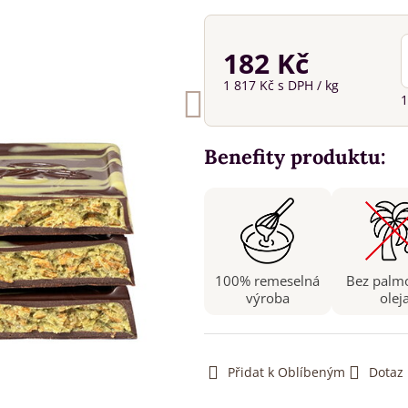
182 Kč
1 817 Kč
s DPH
/ kg
1
Benefity produktu:
100% remeselná
Bez palm
výroba
olej
Přidat k Oblíbeným
Dotaz