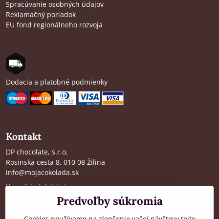
Spracúvanie osobných údajov
Reklamačný poriadok
EU fond regionálneho rozvoja
Dodacia a platobné podmienky
Kontakt
DP chocolate, s.r.o.
Rosinska cesta 8, 010 08 Žilina
info@mojacokolada.sk
Kompletné údaje tu
>
Predvoľby súkromia
O nás
|
Kde nás nájdete
Cookies používame na zlepšenie vašej návštevy tejto