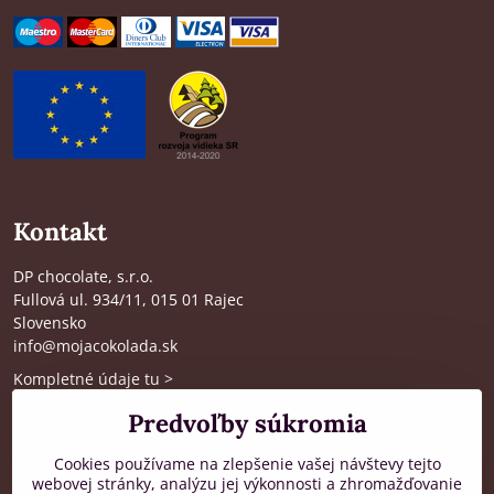
Kontakt
DP chocolate, s.r.o.
Fullová ul. 934/11, 015 01 Rajec
Slovensko
info@mojacokolada.sk
Kompletné údaje tu
>
O nás
|
Kde nás nájdete
Predvoľby súkromia
Cookies používame na zlepšenie vašej návštevy tejto
webovej stránky, analýzu jej výkonnosti a zhromažďovanie
Zákaznícka podpora