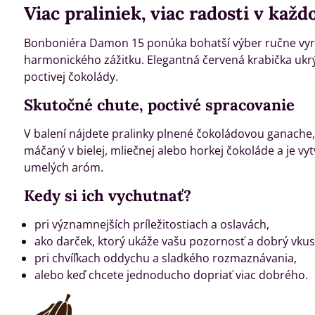
Viac praliniek, viac radosti v kaž
Bonboniéra Damon 15 ponúka bohatší výber ručne vyráb
harmonického zážitku. Elegantná červená krabička ukrýv
poctivej čokolády.
Skutočné chute, poctivé spracovanie
V balení nájdete pralinky plnené čokoládovou ganach
máčaný v bielej, mliečnej alebo horkej čokoláde a je v
umelých aróm.
Kedy si ich vychutnať?
pri významnejších príležitostiach a oslavách,
ako darček, ktorý ukáže vašu pozornosť a dobrý vkus
pri chvíľkach oddychu a sladkého rozmaznávania,
alebo keď chcete jednoducho dopriať viac dobrého.