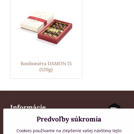
Bonboniéra DAMON 15
(120g)
Informácie
Predvoľby súkromia
Všeobecné obchodné podmienky
DOPRAVA Z
Spracúvanie osobných údajov
PRI OBJEDN
Cookies používame na zlepšenie vašej návštevy tejto
Reklamačný poriadok