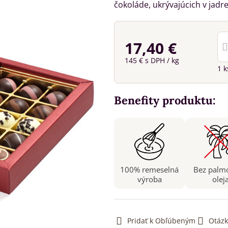
čokoláde, ukrývajúcich v jad
17,40 €
145 €
s DPH
/ kg
1
k
Benefity produktu:
100% remeselná
Bez palm
výroba
olej
Pridať k Obľúbeným
Otázk