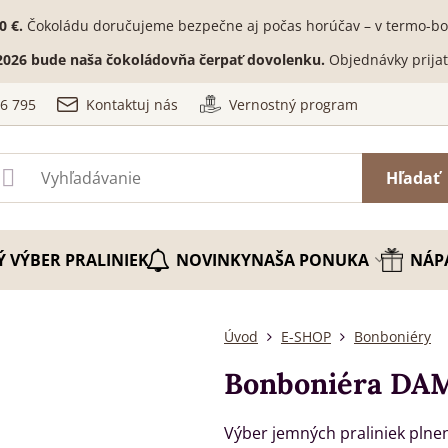
0 €.
Čokoládu doručujeme bezpečne aj počas horúčav – v termo-box
. 2026 bude naša čokoládovňa čerpať dovolenku.
Objednávky prija
36 795
Kontaktuj nás
Vernostný program
Hľadať
Ý VÝBER PRALINIEK
NOVINKY
NAŠA PONUKA
NÁP
Úvod
E-SHOP
Bonboniéry
Bonboniéra DAM
Výber jemných praliniek plnen