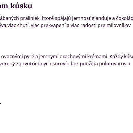
dom kúsku
aných praliniek, ktoré spájajú jemnosť gianduje a čokolá
a viac chutí, viac prekvapení a viac radosti pre milovníkov
e, ovocnými pyré a jemnými orechovými krémami. Každý kúso
ytvorený z prvotriednych surovín bez použitia polotovarov a
,