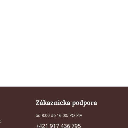
Zákaznícka podpora
od 8:00 do 16:00, PO-PIA
c
+421 917 436 795