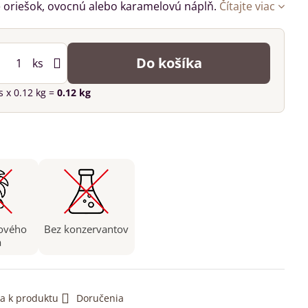
re oriešok, ovocnú alebo karamelovú náplň.
Čítajte viac
Do košíka
ks
s
x 0.12 kg =
0.12
kg
ového
Bez konzervantov
a
a k produktu
Doručenia