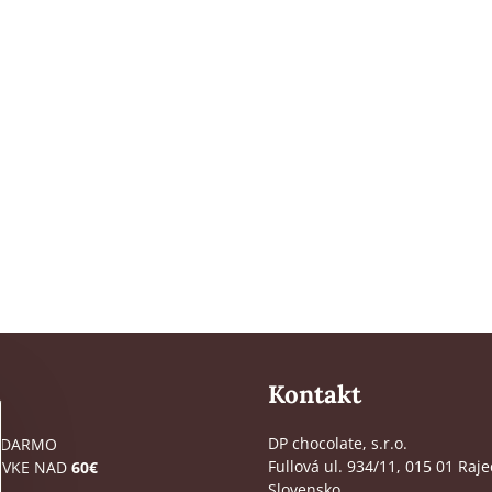
Kontakt
DP chocolate, s.r.o.
ADARMO
Fullová ul. 934/11, 015 01 Raje
ÁVKE NAD
60€
Slovensko