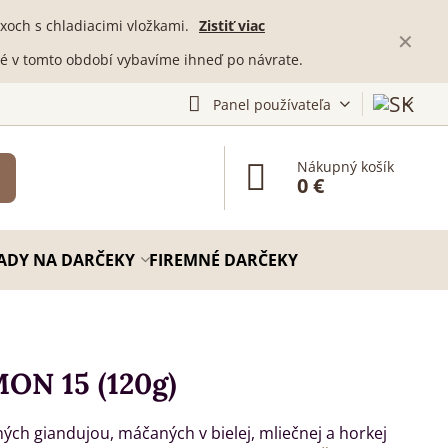
och s chladiacimi vložkami.
Zistiť viac
✕
té v tomto období vybavíme ihneď po návrate.
Panel používateľa
Nákupný košík
0 €
ADY NA DARČEKY
FIREMNÉ DARČEKY
ON 15 (120g)
ých giandujou, máčaných v bielej, mliečnej a horkej