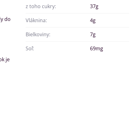
z toho cukry:
37g
dy do
Vláknina:
4g
Bielkoviny:
7g
Soľ:
69mg
k je