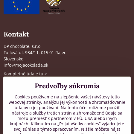
Kontakt
DP chocolate, s.r.o.
Fullová ul. 934/11, 015 01 Rajec
Slovensko
info@mojacokolada.sk
Kompletné údaje tu
>
O nás
|
Kde nás nájdete
Predvoľby súkromia
Cookies používame na zlepšenie vašej návštevy tejto
webovej stránky, analýzu jej výkonnosti a zhromažďovanie
Zákaznícka podpora
údajov o jej používaní. Na tento účel môžeme použiť
nástroje a služby tretích strán a zhromaždené údaje sa
od 8:00 do 16:00, PO-PIA
môžu preniesť k partnerom v EÚ, USA alebo iných
krajinách. Kliknutím na „Prijať všetky cookies“ vyjadrujete
+421 917 436 795
svoj súhlas s týmto spracovaním. Nižšie môžete nájsť