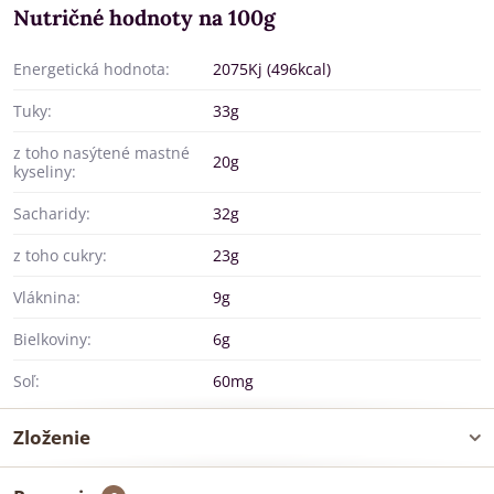
Nutričné hodnoty na 100g
Energetická hodnota:
2075Kj (496kcal)
Tuky:
33g
z toho nasýtené mastné
20g
kyseliny:
Sacharidy:
32g
z toho cukry:
23g
Vláknina:
9g
Bielkoviny:
6g
Soľ:
60mg
Zloženie