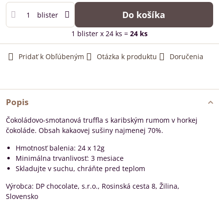
Do košíka
blister
1
blister
x 24 ks =
24
ks
Pridať k Obľúbeným
Otázka k produktu
Doručenia
Popis
Čokoládovo-smotanová truffla s karibským rumom v horkej
čokoláde. Obsah kakaovej sušiny najmenej 70%.
Hmotnosť balenia: 24 x 12g
Minimálna trvanlivosť: 3 mesiace
Skladujte v suchu, chráňte pred teplom
Výrobca: DP chocolate, s.r.o., Rosinská cesta 8, Žilina,
Slovensko