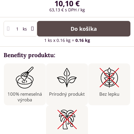
10,10 €
63,13 €
s DPH
/ kg
Do košíka
ks
1
ks
x 0.16 kg =
0.16
kg
Benefity produktu:
100% remeselná
Prírodný produkt
Bez lepku
výroba