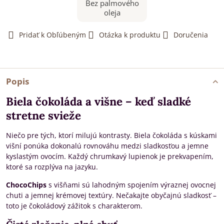
Bez palmového
oleja
Pridať k Obľúbeným
Otázka k produktu
Doručenia
Popis
Biela čokoláda a višne – keď sladké
stretne svieže
Niečo pre tých, ktorí milujú kontrasty. Biela čokoláda s kúskami
višní ponúka dokonalú rovnováhu medzi sladkosťou a jemne
kyslastým ovocím. Každý chrumkavý lupienok je prekvapením,
ktoré sa rozplýva na jazyku.
ChocoChips
s višňami sú lahodným spojením výraznej ovocnej
chuti a jemnej krémovej textúry. Nečakajte obyčajnú sladkosť –
toto je čokoládový zážitok s charakterom.