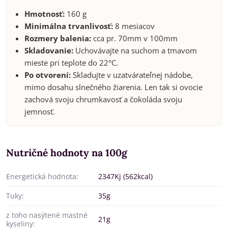
Hmotnosť:
160 g
Minimálna trvanlivosť:
8 mesiacov
Rozmery balenia:
cca pr. 70mm v 100mm
Skladovanie:
Uchovávajte na suchom a tmavom
mieste pri teplote do 22°C.
Po otvorení:
Skladujte v uzatvárateľnej nádobe,
mimo dosahu slnečného žiarenia. Len tak si ovocie
zachová svoju chrumkavosť a čokoláda svoju
jemnosť.
Nutričné hodnoty na 100g
Energetická hodnota:
2347Kj (562kcal)
Tuky:
35g
z toho nasýtené mastné
21g
kyseliny: