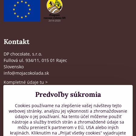
Kontakt
DP chocolate, s.r.o.
Fullová ul. 934/11, 015 01 Rajec
Slovensko
info@mojacokolada.sk
Kompletné údaje tu
>
O nás
|
Kde nás nájdete
Predvoľby súkromia
Cookies používame na zlepšenie vašej návštevy tejto
webovej stránky, analýzu jej výkonnosti a zhromažďovanie
Zákaznícka podpora
údajov o jej používaní. Na tento účel môžeme použiť
nástroje a služby tretích strán a zhromaždené údaje sa
od 8:00 do 16:00, PO-PIA
môžu preniesť k partnerom v EÚ, USA alebo iných
krajinách. Kliknutím na „Prijať všetky cookies“ vyjadrujete