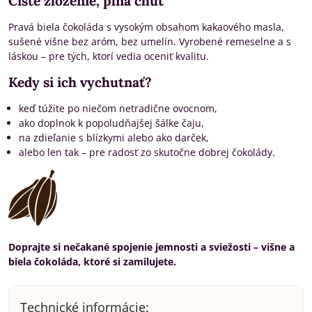
Čisté zloženie, plná chuť
Pravá biela čokoláda s vysokým obsahom kakaového masla,
sušené višne bez aróm, bez umelín. Vyrobené remeselne a s
láskou – pre tých, ktorí vedia oceniť kvalitu.
Kedy si ich vychutnať?
keď túžite po niečom netradične ovocnom,
ako doplnok k popoludňajšej šálke čaju,
na zdieľanie s blízkymi alebo ako darček,
alebo len tak – pre radosť zo skutočne dobrej čokolády.
Doprajte si nečakané spojenie jemnosti a sviežosti – višne a
biela čokoláda, ktoré si zamilujete.
Technické informácie: