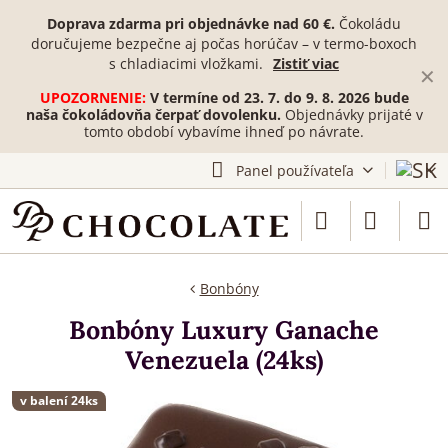
Doprava zdarma pri objednávke nad 60 €.
Čokoládu
doručujeme bezpečne aj počas horúčav – v termo-boxoch
s chladiacimi vložkami.
Zistiť viac
✕
UPOZORNENIE:
V termíne od 23. 7. do 9. 8. 2026 bude
naša čokoládovňa čerpať dovolenku.
Objednávky prijaté v
tomto období vybavíme ihneď po návrate.
Panel používateľa
Bonbóny
Bonbóny Luxury Ganache
Venezuela (24ks)
v balení 24ks