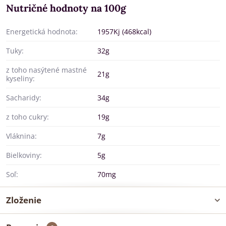
Nutričné hodnoty na 100g
Energetická hodnota:
1957Kj (468kcal)
Tuky:
32g
z toho nasýtené mastné
21g
kyseliny:
Sacharidy:
34g
z toho cukry:
19g
Vláknina:
7g
Bielkoviny:
5g
Soľ:
70mg
Zloženie