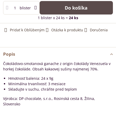
Do košíka
blister
1
blister
x 24 ks =
24
ks
Pridať k Obľúbeným
Otázka k produktu
Doručenia
Popis
Čokoládovo-smotanová ganache z origin čokolády Venezuela v
horkej čokoláde. Obsah kakaovej sušiny najmenej 70%.
Hmotnosť balenia: 24 x 9g
Minimálna trvanlivosť: 3 mesiace
Skladujte v suchu, chráňte pred teplom
Výrobca: DP chocolate, s.r.o., Rosinská cesta 8, Žilina,
Slovensko