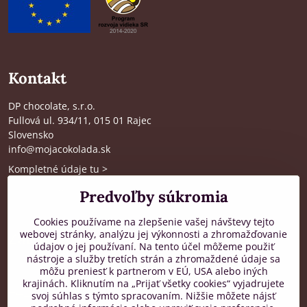
Kontakt
DP chocolate, s.r.o.
Fullová ul. 934/11, 015 01 Rajec
Slovensko
info@mojacokolada.sk
Kompletné údaje tu
>
O nás
|
Kde nás nájdete
Predvoľby súkromia
Cookies používame na zlepšenie vašej návštevy tejto
webovej stránky, analýzu jej výkonnosti a zhromažďovanie
Zákaznícka podpora
údajov o jej používaní. Na tento účel môžeme použiť
nástroje a služby tretích strán a zhromaždené údaje sa
od 8:00 do 16:00, PO-PIA
môžu preniesť k partnerom v EÚ, USA alebo iných
krajinách. Kliknutím na „Prijať všetky cookies“ vyjadrujete
+421 917 436 795
svoj súhlas s týmto spracovaním. Nižšie môžete nájsť