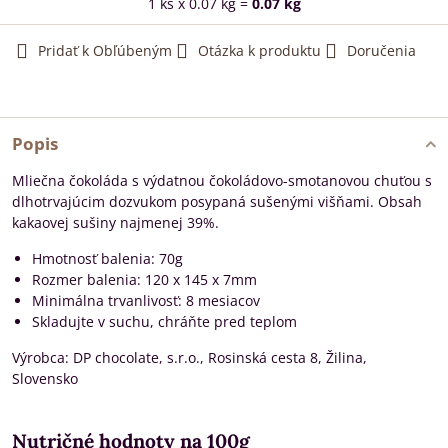
1
ks
x 0.07 kg =
0.07
kg
Pridať k Obľúbeným
Otázka k produktu
Doručenia
Popis
Mliečna čokoláda s výdatnou čokoládovo-smotanovou chuťou s
dlhotrvajúcim dozvukom posypaná sušenými višňami. Obsah
kakaovej sušiny najmenej 39%.
Hmotnosť balenia: 70g
Rozmer balenia: 120 x 145 x 7mm
Minimálna trvanlivosť: 8 mesiacov
Skladujte v suchu, chráňte pred teplom
Výrobca: DP chocolate, s.r.o., Rosinská cesta 8, Žilina,
Slovensko
Nutričné hodnoty na 100g