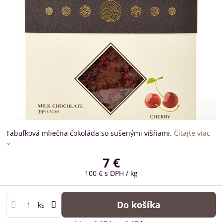
Tabuľková mliečna čokoláda so sušenými višňami.
Čítajte viac
7 €
100 €
s DPH
/ kg
Do košíka
ks