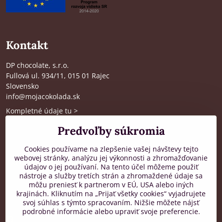
Kontakt
DP chocolate, s.r.o.
Fullová ul. 934/11, 015 01 Rajec
Slovensko
info@mojacokolada.sk
Kompletné údaje tu
>
O nás
|
Kde nás nájdete
Predvoľby súkromia
Cookies používame na zlepšenie vašej návštevy tejto
webovej stránky, analýzu jej výkonnosti a zhromažďovanie
Zákaznícka podpora
údajov o jej používaní. Na tento účel môžeme použiť
nástroje a služby tretích strán a zhromaždené údaje sa
od 8:00 do 16:00, PO-PIA
môžu preniesť k partnerom v EÚ, USA alebo iných
krajinách. Kliknutím na „Prijať všetky cookies“ vyjadrujete
+421 917 436 795
svoj súhlas s týmto spracovaním. Nižšie môžete nájsť
podrobné informácie alebo upraviť svoje preferencie.
Facebook
Instagram