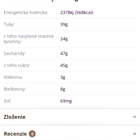
Energetická hodnota:
2378kj (568kcal)
Tuky:
39g
z toho nasýtené mastné
24g
kyseliny:
Sacharidy:
47g
z toho cukry:
45g
Vláknina:
3g
Bielkoviny:
8g
Soľ:
69mg
Zloženie
Recenzie
0