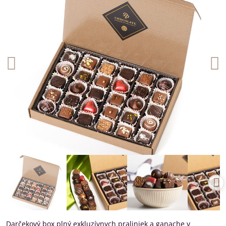
Darčekový box plný exkluzívnych praliniek a ganache v