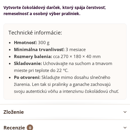
Vytvorte čokoládový darček, ktorý spája čerstvosť,
remeselnosť a osobný výber praliniek.
Technické informácie:
Hmotnosť:
300 g
Minimálna trvanlivosť:
3 mesiace
Rozmery balenia:
cca 270 × 180 × 40 mm
Skladovanie:
Uchovávajte na suchom a tmavom
mieste pri teplote do 22 °C.
Po otvorení:
Skladujte mimo dosahu slnečného
žiarenia. Len tak si pralinky a ganache zachovajú
svoju autentickú vôňu a intenzívnu čokoládovú chuť.
Zloženie
Recenzie
0