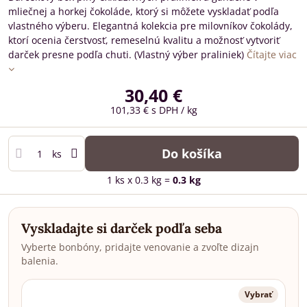
mliečnej a horkej čokoláde, ktorý si môžete vyskladať podľa
vlastného výberu. Elegantná kolekcia pre milovníkov čokolády,
ktorí ocenia čerstvosť, remeselnú kvalitu a možnosť vytvoriť
darček presne podľa chuti. (Vlastný výber praliniek)
Čítajte viac
30,40 €
101,33 €
s DPH
/ kg
Do košíka
ks
1
ks
x 0.3 kg =
0.3
kg
Vyskladajte si darček podľa seba
Vyberte bonbóny, pridajte venovanie a zvoľte dizajn
balenia.
Vybrať