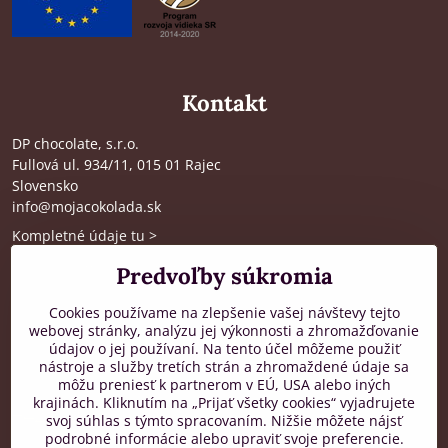
Kontakt
DP chocolate, s.r.o.
Fullová ul. 934/11, 015 01 Rajec
Slovensko
info@mojacokolada.sk
Kompletné údaje tu
>
O nás
|
Kde nás nájdete
Predvoľby súkromia
Cookies používame na zlepšenie vašej návštevy tejto
webovej stránky, analýzu jej výkonnosti a zhromažďovanie
Zákaznícka podpora
údajov o jej používaní. Na tento účel môžeme použiť
nástroje a služby tretích strán a zhromaždené údaje sa
od 8:00 do 16:00, PO-PIA
môžu preniesť k partnerom v EÚ, USA alebo iných
krajinách. Kliknutím na „Prijať všetky cookies“ vyjadrujete
+421 917 436 795
svoj súhlas s týmto spracovaním. Nižšie môžete nájsť
podrobné informácie alebo upraviť svoje preferencie.