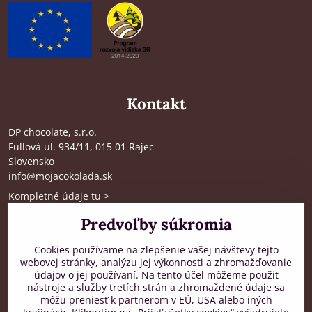
Kontakt
DP chocolate, s.r.o.
Fullová ul. 934/11, 015 01 Rajec
Slovensko
info@mojacokolada.sk
Kompletné údaje tu
>
O nás
|
Kde nás nájdete
Predvoľby súkromia
Cookies používame na zlepšenie vašej návštevy tejto
webovej stránky, analýzu jej výkonnosti a zhromažďovanie
Zákaznícka podpora
údajov o jej používaní. Na tento účel môžeme použiť
nástroje a služby tretích strán a zhromaždené údaje sa
od 8:00 do 16:00, PO-PIA
môžu preniesť k partnerom v EÚ, USA alebo iných