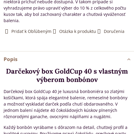
niektorá príchuť nebude dostupná. V takom prípade si
vyhradzujeme právo upraviť výber do 10 % z celkového počtu
kusov tak, aby bol zachovaný charakter a chuťová vyváženosť
balenia.
Pridať k Obľúbeným
Otázka k produktu
Doručenia
Popis
Darčekový box GoldCup 40 s vlastným
výberom bonbónov
Darčekový box GoldCup 40 je luxusná bonboniéra so zlatými
košíčkami, ktorá spája elegantné balenie, remeselné bonbóny
a možnosť vyskladať darček podľa chutí obdarovaného. V
jednom balení nájdete 40 čokoládových kúskov plnených
rôznorodými ganache, ovocnými náplňami a nugátmi.
Každý bonbón vyrábame s dôrazom na detail, chuťový profil a
kvalitné suroviny. Používame pravú čokoládu, orechové pasty,