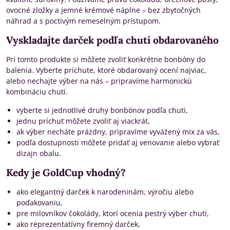
ovocné zložky a jemné krémové náplne – bez zbytočných
náhrad a s poctivým remeselným prístupom.
Vyskladajte darček podľa chutí obdarovaného
Pri tomto produkte si môžete zvoliť konkrétne bonbóny do
balenia. Vyberte príchute, ktoré obdarovaný ocení najviac,
alebo nechajte výber na nás – pripravíme harmonickú
kombináciu chutí.
vyberte si jednotlivé druhy bonbónov podľa chuti,
jednu príchuť môžete zvoliť aj viackrát,
ak výber necháte prázdny, pripravíme vyvážený mix za vás,
podľa dostupnosti môžete pridať aj venovanie alebo vybrať
dizajn obalu.
Kedy je GoldCup vhodný?
ako elegantný darček k narodeninám, výročiu alebo
poďakovaniu,
pre milovníkov čokolády, ktorí ocenia pestrý výber chutí,
ako reprezentatívny firemný darček,