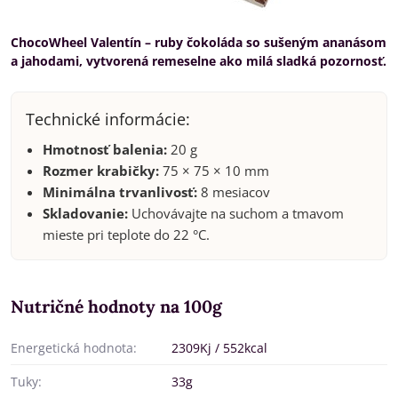
ChocoWheel Valentín – ruby čokoláda so sušeným ananásom
a jahodami, vytvorená remeselne ako milá sladká pozornosť.
Technické informácie:
Hmotnosť balenia:
20 g
Rozmer krabičky:
75 × 75 × 10 mm
Minimálna trvanlivosť:
8 mesiacov
Skladovanie:
Uchovávajte na suchom a tmavom
mieste pri teplote do 22 °C.
Nutričné hodnoty na 100g
Energetická hodnota:
2309Kj / 552kcal
Tuky:
33g