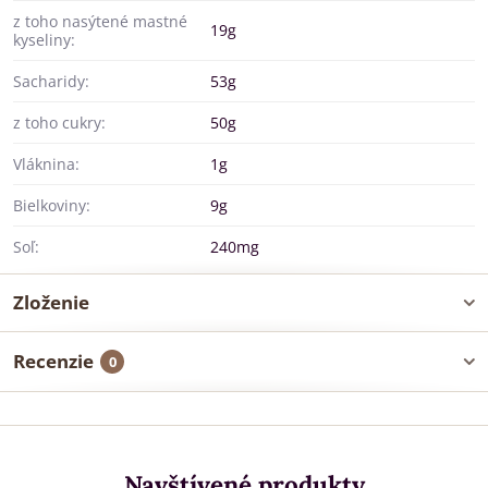
z toho nasýtené mastné
19g
kyseliny:
Sacharidy:
53g
z toho cukry:
50g
Vláknina:
1g
Bielkoviny:
9g
Soľ:
240mg
Zloženie
Recenzie
0
Navštívené produkty