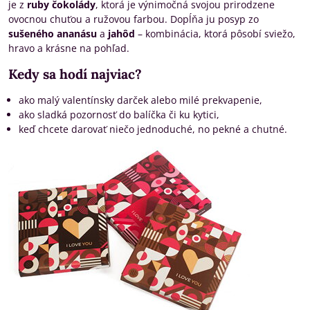
je z
ruby čokolády
, ktorá je výnimočná svojou prirodzene
ovocnou chuťou a ružovou farbou. Dopĺňa ju posyp zo
sušeného ananásu
a
jahôd
– kombinácia, ktorá pôsobí sviežo,
hravo a krásne na pohľad.
Kedy sa hodí najviac?
ako malý valentínsky darček alebo milé prekvapenie,
ako sladká pozornosť do balíčka či ku kytici,
keď chcete darovať niečo jednoduché, no pekné a chutné.