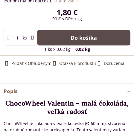
jednom malom darčeku.
Čítajte viac
1,80 €
90 €
s DPH
/ kg
Do košíka
ks
1
ks
x 0.02 kg =
0.02
kg
Pridať k Obľúbeným
Otázka k produktu
Doručenia
Popis
ChocoWheel Valentín – malá čokoláda,
veľká radosť
ChocoWheel je čokoláda v tvare kolieska (Ø 60 mm), stvorená
na drobné romantické prekvapenia. Tento valentínsky variant