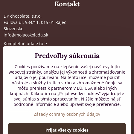
Kontakt
DP chocolate, s.r.o.
Fullová ul. 934/11, 015 01 Rajec
Slovensko
info@mojacokolada.sk
Kompletné údaje tu
>
O nás
|
Kde nás nájdete
Predvoľby súkromia
Cookies používame na zlepšenie vašej návštevy tejto
webovej stránky, analýzu jej výkonnosti a zhromažďovanie
Zákaznícka podpora
údajov o jej používaní. Na tento účel môžeme použiť
nástroje a služby tretích strán a zhromaždené údaje sa
od 8:00 do 16:00, PO-PIA
môžu preniesť k partnerom v EÚ, USA alebo iných
krajinách. Kliknutím na „Prijať všetky cookies“ vyjadrujete
+421 917 436 795
svoj súhlas s týmto spracovaním. Nižšie môžete nájsť
podrobné informácie alebo upraviť svoje preferencie.
Facebook
Instagram
Zásady ochrany osobných údajov
Prijať všetky cookies
©
2026
Copyright