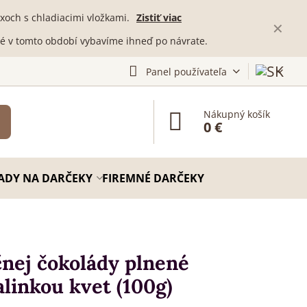
och s chladiacimi vložkami.
Zistiť viac
✕
té v tomto období vybavíme ihneď po návrate.
Panel používateľa
Nákupný košík
0 €
ADY NA DARČEKY
FIREMNÉ DARČEKY
čnej čokolády plnené
linkou kvet (100g)