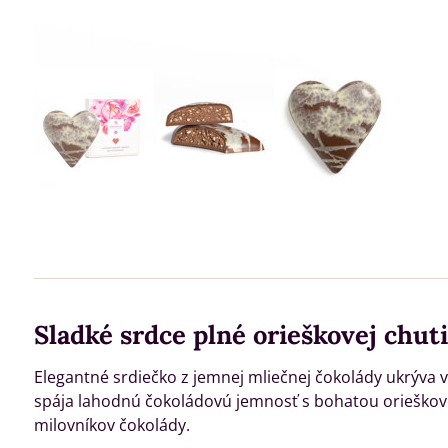
Sladké srdce plné orieškovej chuti
Elegantné srdiečko z jemnej mliečnej čokolády ukrýva 
spája lahodnú čokoládovú jemnosť s bohatou orieškovo
milovníkov čokolády.