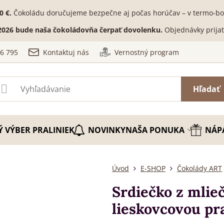
0 €.
Čokoládu doručujeme bezpečne aj počas horúčav – v termo-box
. 2026 bude naša čokoládovňa čerpať dovolenku.
Objednávky prija
36 795
Kontaktuj nás
Vernostný program
Hľadať
Ý VÝBER PRALINIEK
NOVINKY
NAŠA PONUKA
NÁP
Úvod
E-SHOP
Čokolády ART
Srdiečko z mlie
lieskovcovou pra