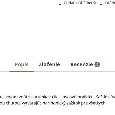
Pridať k Obľúbeným
Otázk
Popis
Zloženie
Recenzie
0
vo svojom vnútri chrumkavú lieskovcovú pralinku. Každé sú
u chuťou, vytvárajúc harmonický zážitok pre všetkých