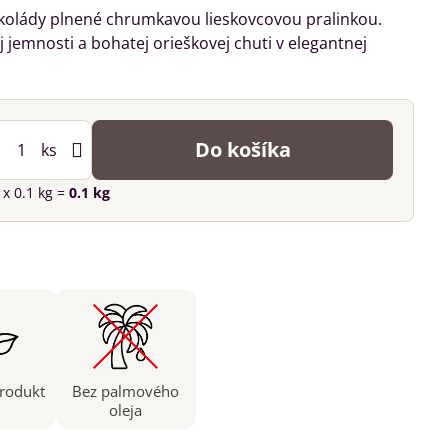
okolády plnené chrumkavou lieskovcovou pralinkou.
jemnosti a bohatej orieškovej chuti v elegantnej
Do košíka
ks
s
x 0.1 kg =
0.1
kg
produkt
Bez palmového
oleja