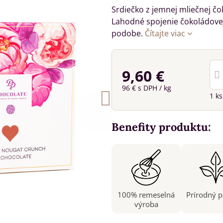
Srdiečko z jemnej mliečnej č
Lahodné spojenie čokoládovej 
podobe.
Čítajte viac
9,60 €
96 €
s DPH
/ kg
1
k
Benefity produktu:
100% remeselná
Prírodný 
výroba