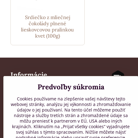
Srdiečko z mliečnej
čokolády plnené
lieskovcovou pralinkou
kvet (100g)
Informácie
Predvoľby súkromia
Všeobecné obchodné podmienky
DOPRAVA Z
Spracúvanie osobných údajov
PRI OBJEDN
Cookies používame na zlepšenie vašej návštevy tejto
Reklamačný poriadok
webovej stránky, analýzu jej výkonnosti a zhromažďovanie
Mapa stránok
údajov o jej používaní. Na tento účel môžeme použiť
nástroje a služby tretích strán a zhromaždené údaje sa
Vernostný program
môžu preniesť k partnerom v EÚ, USA alebo iných
FAQ
krajinách. Kliknutím na „Prijať všetky cookies“ vyjadrujete
svoj súhlas s týmto spracovaním. Nižšie môžete nájsť
podrobné informácie alebo upraviť svoje preferencie.