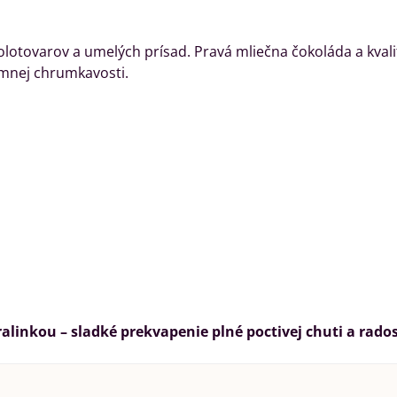
olotovarov a umelých prísad. Pravá mliečna čokoláda a kval
emnej chrumkavosti.
,
alinkou – sladké prekvapenie plné poctivej chuti a rados