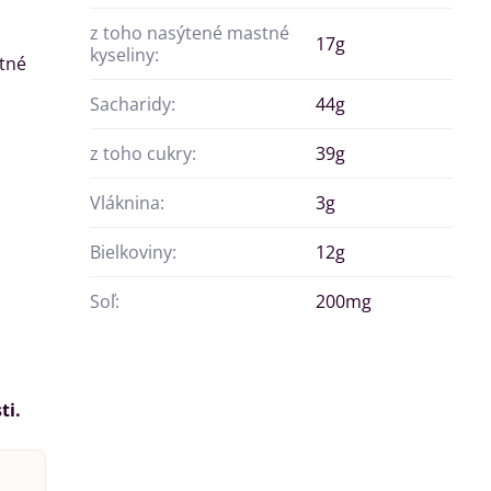
z toho nasýtené mastné
17g
kyseliny:
itné
Sacharidy:
44g
z toho cukry:
39g
Vláknina:
3g
Bielkoviny:
12g
Soľ:
200mg
ti.