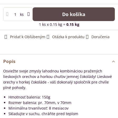
Do košíka
ks
1
ks
x 0.15 kg =
0.15
kg
Pridať k Obľúbeným
Otázka k produktu
Doručenia
Popis
Osviežte svoje zmysly lahodnou kombináciou pražených
lieskových orechov a horkou chuťov jemnej čokolády! Lieskové
orechy v horkej čokoláde - váš dokonalý spoločník pre chvíle
plné pohody.
Hmotnosť balenia: 150g
Rozmer balenia: pr. 70mm, v 70mm
Minimálna trvanlivosť: 8 mesiacov
Skladujte v suchu, chráňte pred teplom