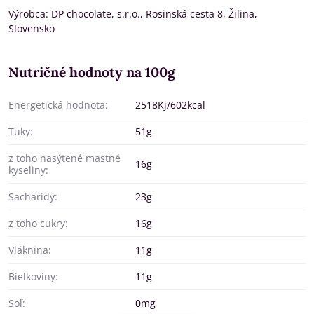
Výrobca: DP chocolate, s.r.o., Rosinská cesta 8, Žilina,
Slovensko
Nutričné hodnoty na 100g
Energetická hodnota:
2518Kj/602kcal
Tuky:
51g
z toho nasýtené mastné
16g
kyseliny:
Sacharidy:
23g
z toho cukry:
16g
Vláknina:
11g
Bielkoviny:
11g
Soľ:
0mg