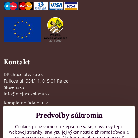
Kontakt
DP chocolate, s.r.o.
Fullová ul. 934/11, 015 01 Rajec
Slovensko
info@mojacokolada.sk
Kompletné údaje tu
>
O nás
|
Kde nás nájdete
Predvoľby súkromia
Cookies používame na zlepšenie vašej návštevy tejto
webovej stránky, analýzu jej výkonnosti a zhromažďovanie
Zákaznícka podpora
údajov o jej používaní. Na tento účel môžeme použiť