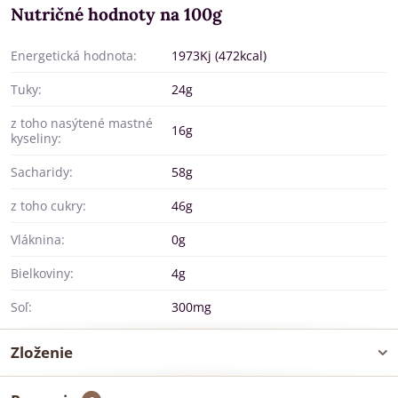
Nutričné hodnoty na 100g
Energetická hodnota:
1973Kj (472kcal)
Tuky:
24g
z toho nasýtené mastné
16g
kyseliny:
Sacharidy:
58g
z toho cukry:
46g
Vláknina:
0g
Bielkoviny:
4g
Soľ:
300mg
Zloženie