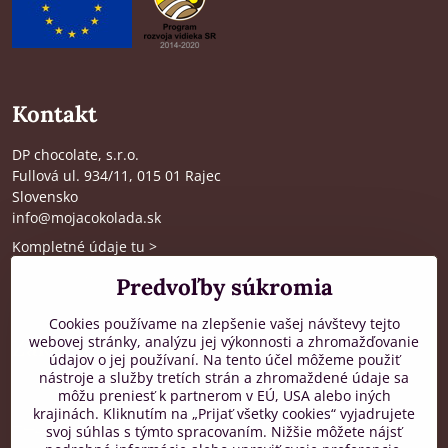
Kontakt
DP chocolate, s.r.o.
Fullová ul. 934/11, 015 01 Rajec
Slovensko
info@mojacokolada.sk
Kompletné údaje tu
>
O nás
|
Kde nás nájdete
Predvoľby súkromia
Cookies používame na zlepšenie vašej návštevy tejto
webovej stránky, analýzu jej výkonnosti a zhromažďovanie
Zákaznícka podpora
údajov o jej používaní. Na tento účel môžeme použiť
nástroje a služby tretích strán a zhromaždené údaje sa
od 8:00 do 16:00, PO-PIA
môžu preniesť k partnerom v EÚ, USA alebo iných
krajinách. Kliknutím na „Prijať všetky cookies“ vyjadrujete
+421 917 436 795
svoj súhlas s týmto spracovaním. Nižšie môžete nájsť