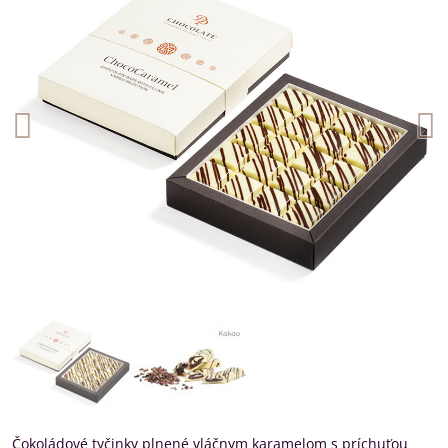
Čokoládové tyčinky plnené vláčnym karamelom s príchuťou