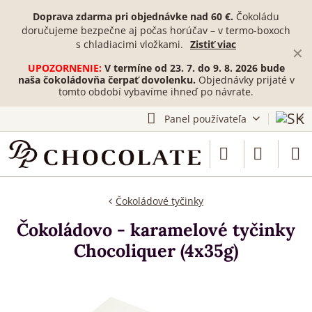
Doprava zdarma pri objednávke nad 60 €.
Čokoládu
doručujeme bezpečne aj počas horúčav – v termo-boxoch
s chladiacimi vložkami.
Zistiť viac
✕
UPOZORNENIE:
V termíne od 23. 7. do 9. 8. 2026 bude
naša čokoládovňa čerpať dovolenku.
Objednávky prijaté v
tomto období vybavíme ihneď po návrate.
Panel používateľa
Čokoládové tyčinky
Čokoládovo - karamelové tyčinky
Chocoliquer (4x35g)